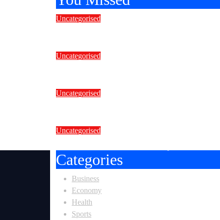
Uncategorised
इस स्वतंत्रता दिवस पर राष्ट्रीय एनजी
Uncategorised
भारत में शुरू हुई माइक्रो सेल पैथी चिकित्
Uncategorised
संगम सेवालय ने किया पौधरोपण
Uncategorised
कोरोनाकाल में देशभर में देवदूत बनीं राष्ट
Categories
Business
Economy
Health
Sports