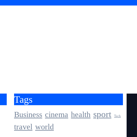
ओ महासंघ ने लांच किया एनजीओ दर्पण
सा पद्धति
्रीय एन जी ओ महासंघ से सम्बद्ध संस्थाएँ !
Tags
sport
Business
cinema
health
Tech
travel
world