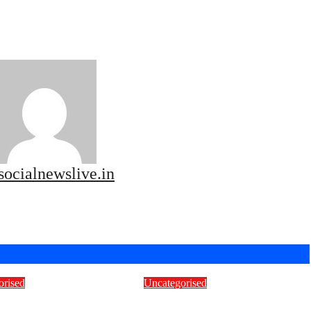
socialnewslive.in
orised
Uncategorised
ें शुरू हुई माइक्रो सेल
संगम सेवालय ने किया