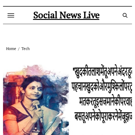
Skip
to
Social News Live
content
Home
Tech