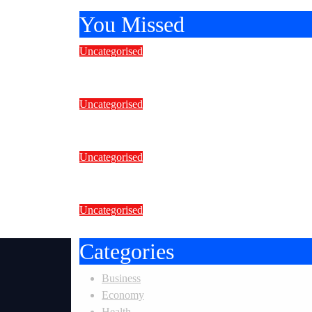
You Missed
Uncategorised
इस स्वतंत्रता दिवस पर राष्ट्रीय एनजी
Uncategorised
भारत में शुरू हुई माइक्रो सेल पैथी चिकित्
Uncategorised
संगम सेवालय ने किया पौधरोपण
Uncategorised
कोरोनाकाल में देशभर में देवदूत बनीं राष्ट
Categories
Business
Economy
Health