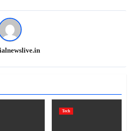
ialnewslive.in
Tech